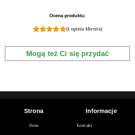
Ocena produktu:
(
1
opinia klienta)
Oceniony
1
5.00
na 5 na
Mogą też Ci się przydać
podstawie
oceny
klienta
Strona
Informacje
Dom
Kontakt