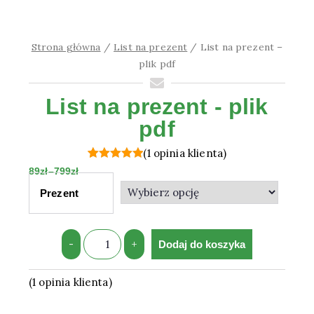
Strona główna
/
List na prezent
/ List na prezent –
plik pdf
List na prezent - plik
pdf
(
1
opinia klienta)
Oceniony
1
89
zł
–
799
zł
5.00
na 5
Prezent
na
podstawie
oceny
-
+
Dodaj do koszyka
klienta
(
1
opinia klienta)
Oceniony
5.00
na 5 na podstawie
oceny klienta