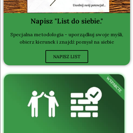
Napisz "List do siebie."
Specjalna metodologia - uporządkuj swoje myśli,
obierz kierunek i znajdź pomysł na siebie
NAPISZ LIST
WSPARCIE