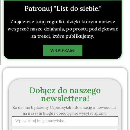
Patronuj "List do siebie."
Znajdziesz tutaj cegiełki, dzięki którym możesz
wesprzeć nasze działania, po prostu podziękować
za treści, które publikujemy.
WSPIERAM!
Dołącz do naszego
newslettera!
Za darmo będziemy Ci podsyłali informację o nowościach
na naszym blogu i obiecuję nie wysyłać spamu.