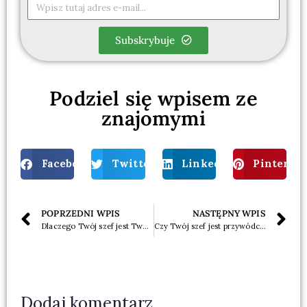
Subskrybuje
Podziel się wpisem ze
znajomymi
Facebook
Twitter
LinkedIn
Pinterest
POPRZEDNI WPIS
NASTĘPNY WPIS
Dlaczego Twój szef jest Twoim szefem, a nie odwrotnie?
Czy Twój szef jest przywódcą?
Dodaj komentarz