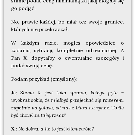
stanie podać cenę minimalną za jaką mógłby się
go podjąć.
No, prawie każdej, bo miał też swoje granice,
których nie przekraczał.
W każdym razie, mogłeś opowiedzieć o
zadaniu, sytuacji, kompletnie odrealnionej. A
Pan X. dopytałby o ewentualne szczegóły i
podał swoją cenę.
Podam przykład (zmyślony):
Ja:
Siema X. jest taka sprawa, kolega pyta –
wyobraź sobie, że miałbyś przejechać się
rowerem,
zupełnie na golasa, od nas z biura na rynek. To ile
byś chciał za taką rzecz?
X.:
No dobra, a ile to jest kilometrów?