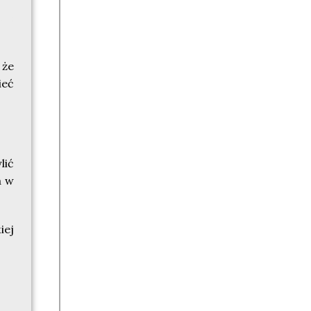
ja:
ije
 że
ieć
lić
a w
iej