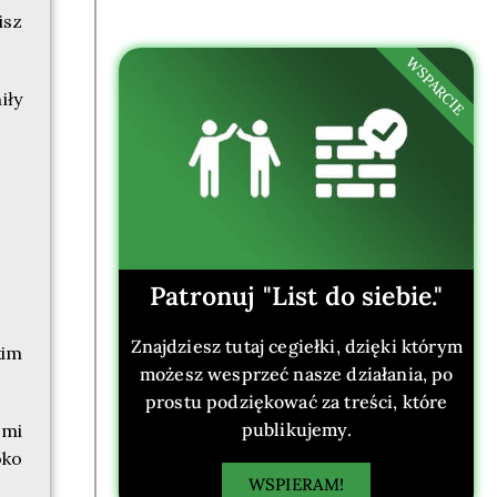
isz
WSPARCIE
iły
Patronuj "List do siebie."
Znajdziesz tutaj cegiełki, dzięki którym
kim
możesz wesprzeć nasze działania, po
prostu podziękować za treści, które
publikujemy.
 mi
oko
WSPIERAM!