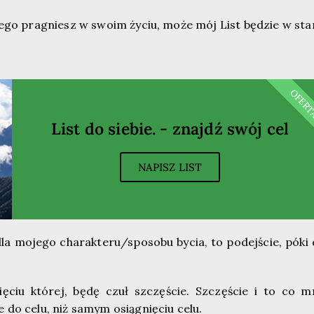
ego pragniesz w swoim życiu, może mój List będzie w sta
OFER
List do siebie. - znajdź swój cel
NAPISZ LIST
dla mojego charakteru/sposobu bycia, to podejście, póki 
ęciu której, będę czuł szczęście. Szczęście i to co m
 do celu, niż samym osiągnięciu celu.