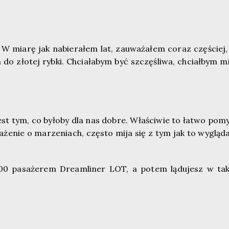
 mam nadzieję potwierdzą. Zresztą, przepraszam dygres
ej ksywce „Kamszot” (jak czytasz to serdeczna piona!) p
W miarę jak nabierałem lat, zauważałem coraz częściej,
 do złotej rybki. Chciałabym być szczęśliwa, chciałbym m
dchodzą)
st tym, co byłoby dla nas dobre. Właściwie to łatwo pomy
ażenie o marzeniach, często mija się z tym jak to wygląd
00 pasażerem Dreamliner LOT, a potem lądujesz w tak