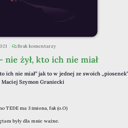
2021
Brak komentarzy
nie żył, kto ich nie miał
o ich nie miał” jak to w jednej ze swoich „piosenek
k Maciej Szymon Graniecki
bno TEDE ma 3 imiona, fak (o.O)
iętam były dla mnie ważne.
(Często przy wznoszeniu toa