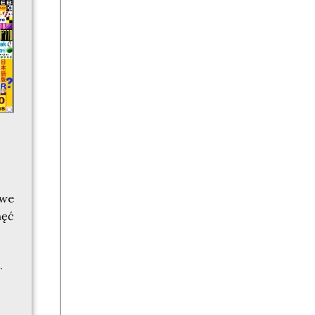
iwe
hęć
.