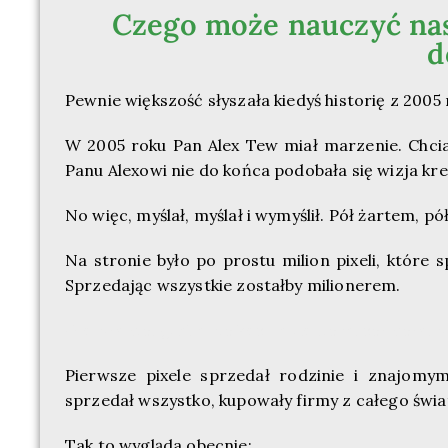
Czego może nauczyć nas
d
Pewnie większość słyszała kiedyś historię z 2005 
W 2005 roku Pan Alex Tew miał marzenie. Chciał
Panu Alexowi nie do końca podobała się wizja kr
No więc, myślał, myślał i wymyślił. Pół żartem,
Na stronie było po prostu milion pixeli, które 
Sprzedając wszystkie zostałby milionerem.
(No prawie, gdyby nie koszty domeny, serwera, p
Pierwsze pixele sprzedał rodzinie i znajomym
sprzedał wszystko, kupowały firmy z całego świa
Tak to wygląda obecnie: