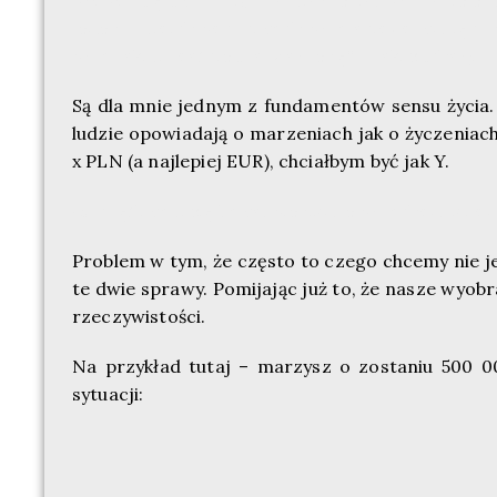
proponuję „wychylić” za marzenia, przyjaciele
jeden z moich poczciwych przyjaciół o wdzięczn
przy takim toaście „za Marzenę” – taki suchar)
Są dla mnie jednym z fundamentów sensu życia. 
ludzie opowiadają o marzeniach jak o życzeniach
x PLN (a najlepiej EUR), chciałbym być jak Y.
(Szczęśliwym się bywa, pieniądze przychodzą i o
Problem w tym, że często to czego chcemy nie je
te dwie sprawy. Pomijając już to, że nasze wyobr
rzeczywistości.
Na przykład tutaj – marzysz o zostaniu 500 0
sytuacji: