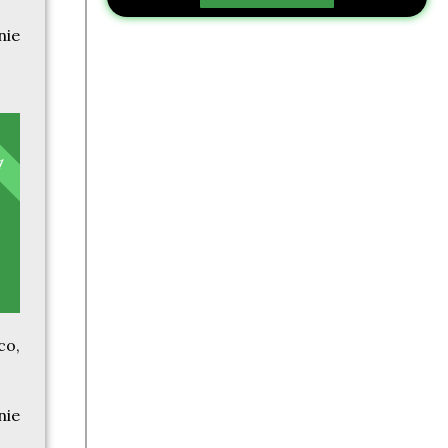
nie
TA
co,
nie