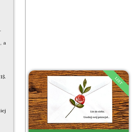
.
, a
1$.
LIST
iej