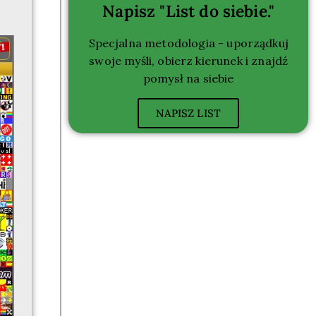
Napisz "List do siebie."
Specjalna metodologia - uporządkuj
swoje myśli, obierz kierunek i znajdź
pomysł na siebie
NAPISZ LIST